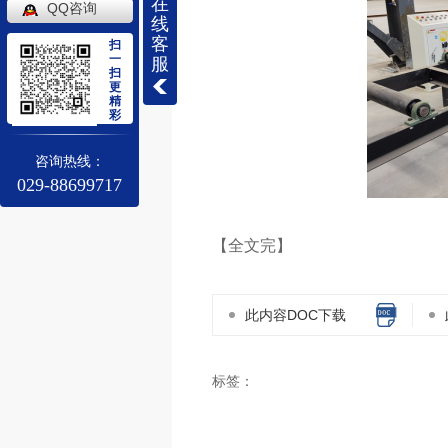
在
QQ咨询
线
客
扫
一
服
扫
更
精
彩
咨询热线：
029-88699717
【全文完】
此内容DOC下载
标签：