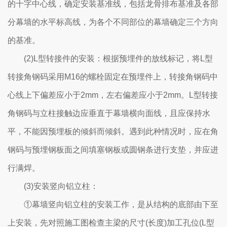
的十字中心线，确定安装基准线，包括龙骨排布基准及各部
分幕墙的水平标高线，为各个不同部位的幕墙确定三个方向
的基准。
(2)L型转接件的安装：根据预埋件的放线标记，将L型
转接角钢码采用M16的螺栓固定在预埋件上，转接角钢码中
心线上下偏差应小于2mm，左右偏差应小于2mm。L型转接
角钢码与立柱接触边应垂直于幕墙横向面线，且应保持水
平，不能因预埋板的倾斜而倾斜。遇到此种情况时，应在角
钢码与预埋钢板面之间填塞钢板或圆钢条进行支垫，并应进
行满焊。
(3)安装竖向铝立柱：
①幕墙竖向铝立柱的安装工作，是从结构的底部由下至
上安装，先对照施工图检查主梁的尺寸(长度)加工孔位(L型